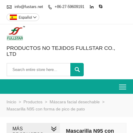

info@fustars.net
+86-27-59609191



Español

PRODUCTOS NO TEJIDOS FULLSTAR CO.,
LTD

To
Inicio
>
Productos
>
Máscara facial desechable
>
Mascarilla N95 con forma de pico de pato
MÁS
Mascarilla N95 con