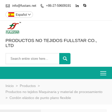

info@fustars.net
+86-27-59609191



Español

PRODUCTOS NO TEJIDOS FULLSTAR CO.,
LTD

To
Inicio
>
Productos
>
Productos no tejidos Maquinaria y material de procesamiento
>
Cordón elástico de punto plano flexible