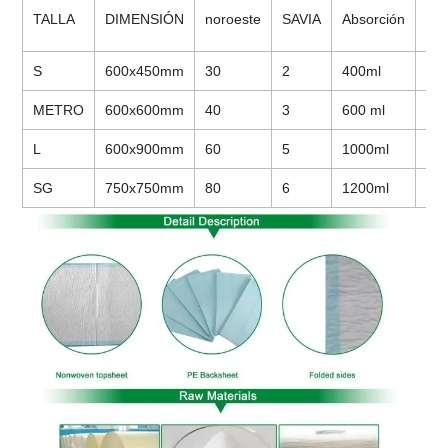
PC 
TALLA
DIMENSIÓN
noroeste
SAVIA
Absorción
bol
S
600x450mm
30
2
400ml
30
METRO
600x600mm
40
3
600 ml
20
L
600x900mm
60
5
1000ml
15
SG
750x750mm
80
6
1200ml
10