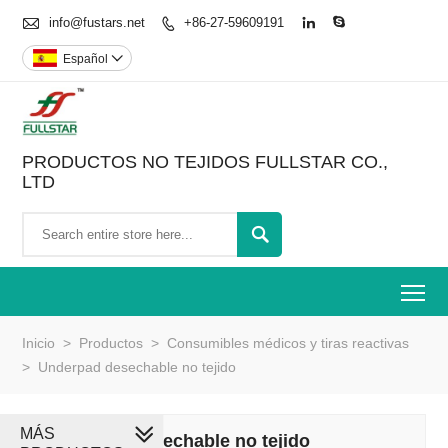

info@fustars.net
+86-27-59609191



Español

PRODUCTOS NO TEJIDOS FULLSTAR CO.,
LTD

To
Inicio
>
Productos
>
Consumibles médicos y tiras reactivas
>
Underpad desechable no tejido
MÁS
Underpad desechable no tejido