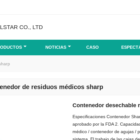
STAR CO., LTD
RODUCTOS
NOTICIAS
CASO
ESPECT
sharp
enedor de residuos médicos sharp
Contenedor desechable m
Especificaciones Contenedor Shar
aprobado por la FDA 2. Capacida
médico / contenedor de agujas / p
sistema. El trabajo de las cajas 