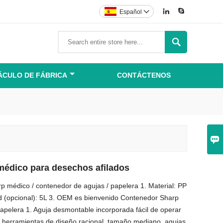


Español


ÁCULO DE FÁBRICA
CONTÁCTENOS

édico para desechos afilados
p médico / contenedor de agujas / papelera 1. Material: PP
d (opcional): 5L 3. OEM es bienvenido Contenedor Sharp
apelera 1. Aguja desmontable incorporada fácil de operar
de herramientas de diseño racional, tamaño mediano, agujas