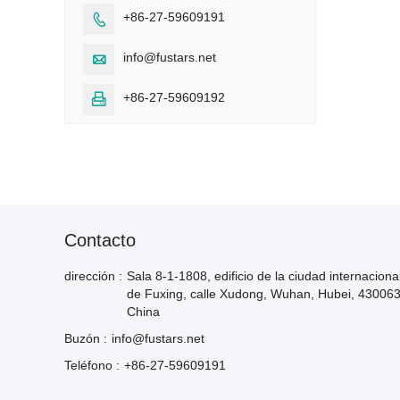
+86-27-59609191

info@fustars.net

+86-27-59609192

Contacto
dirección :
Sala 8-1-1808, edificio de la ciudad internaciona
de Fuxing, calle Xudong, Wuhan, Hubei, 43006
China
Buzón :
info@fustars.net
Teléfono :
+86-27-59609191