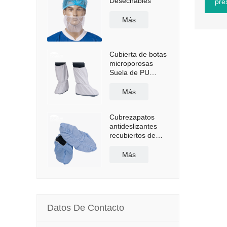
Desechables
pre
Más
Cubierta de botas
microporosas
Suela de PU
antideslizante
Más
Cubrezapatos
antideslizantes
recubiertos de
polietileno
Más
Datos De Contacto