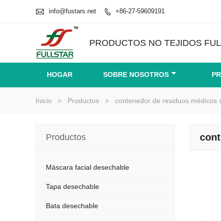

info@fustars.net
+86-27-59609191

PRODUCTOS NO TEJIDOS FULL
HOGAR
SOBRE NOSOTROS
P
Inicio
>
Productos
>
contenedor de residuos médicos 
cont
Productos
Máscara facial desechable
Tapa desechable
Bata desechable