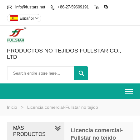

info@fustars.net
+86-27-59609191



Español

PRODUCTOS NO TEJIDOS FULLSTAR CO.,
LTD

To
Inicio
>
Licencia comercial-Fullstar no tejido
MÁS
Licencia comercial-
PRODUCTOS
Fullstar no tejido